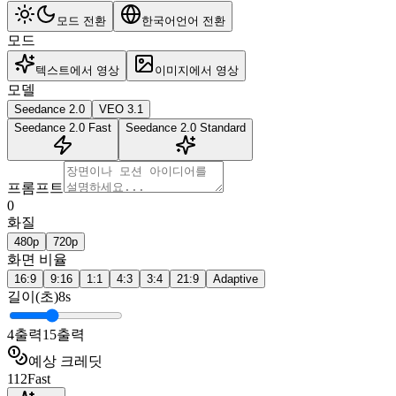
모드 전환
한국어
언어 전환
모드
텍스트에서 영상
이미지에서 영상
모델
Seedance 2.0
VEO 3.1
Seedance 2.0 Fast
Seedance 2.0 Standard
프롬프트
0
화질
480p
720p
화면 비율
16:9
9:16
1:1
4:3
3:4
21:9
Adaptive
길이(초)
8
s
4
출력
15
출력
예상 크레딧
112
Fast